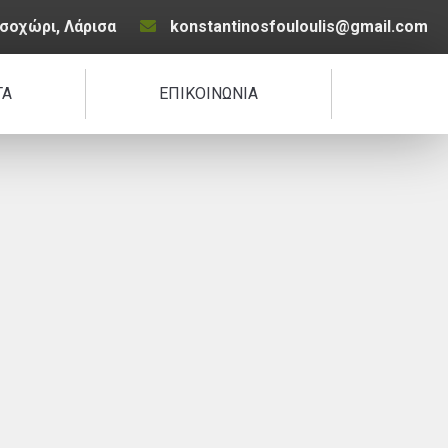
σοχώρι, Λάρισα
konstantinosfouloulis@gmail.com
ΤΑ
ΕΠΙΚΟΙΝΩΝΙΑ