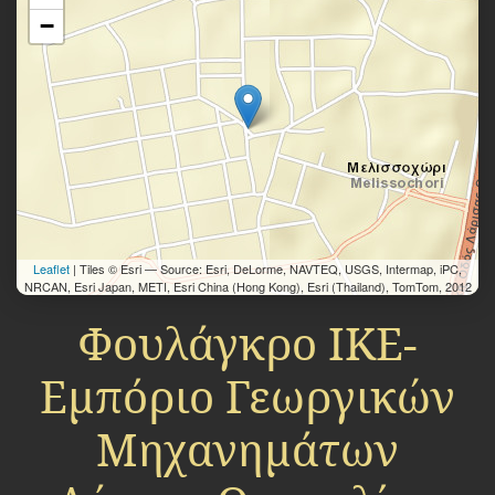
−
Leaflet
| Tiles © Esri — Source: Esri, DeLorme, NAVTEQ, USGS, Intermap, iPC,
NRCAN, Esri Japan, METI, Esri China (Hong Kong), Esri (Thailand), TomTom, 2012
Φουλάγκρο ΙΚΕ-
Εμπόριο Γεωργικών
Μηχανημάτων